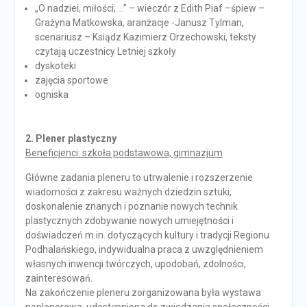
„O nadziei, miłości, …” – wieczór z Edith Piaf –śpiew –
Grażyna Matkowska, aranżacje -Janusz Tylman,
scenariusz – Ksiądz Kazimierz Orzechowski, teksty
czytają uczestnicy Letniej szkoły
dyskoteki
zajęcia sportowe
ogniska
2. Plener plastyczny
Beneficjenci: szkoła podstawowa, gimnazjum
Główne zadania pleneru to utrwalenie i rozszerzenie
wiadomości z zakresu ważnych dziedzin sztuki,
doskonalenie znanych i poznanie nowych technik
plastycznych zdobywanie nowych umiejętności i
doświadczeń m.in. dotyczących kultury i tradycji Regionu
Podhalańskiego, indywidualna praca z uwzględnieniem
własnych inwencji twórczych, upodobań, zdolności,
zainteresowań.
Na zakończenie pleneru zorganizowana była wystawa