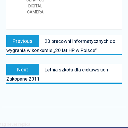
OLYMPUS
DIGITAL
CAMERA
Nawigacja
Previous
Previous
20 pracowni informatycznych do
wpisu
post:
wygrania w konkursie „20 lat HP w Polsce”
Next
Next
Letnia szkoła dla ciekawskich-
post:
Zakopane 2011
tag heuer replica