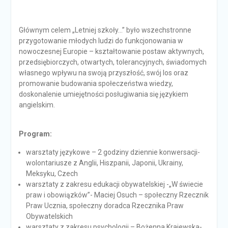
Głównym celem „Letniej szkoły…” było wszechstronne
przygotowanie młodych ludzi do funkcjonowania w
nowoczesnej Europie – kształtowanie postaw aktywnych,
przedsiębiorczych, otwartych, tolerancyjnych, świadomych
własnego wpływu na swoją przyszłość, swój los oraz
promowanie budowania społeczeństwa wiedzy,
doskonalenie umiejętności posługiwania się językiem
angielskim.
Program:
warsztaty językowe – 2 godziny dziennie konwersacji-
wolontariusze z Anglii, Hiszpanii, Japonii, Ukrainy,
Meksyku, Czech
warsztaty z zakresu edukacji obywatelskiej -„W świecie
praw i obowiązków”- Maciej Osuch – społeczny Rzecznik
Praw Ucznia, społeczny doradca Rzecznika Praw
Obywatelskich
warsztaty z zakresu psychologii – Bożenna Krajewska-