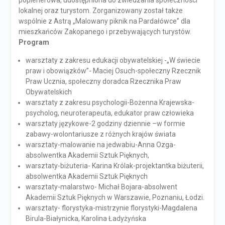
poplenerowa, udostępniona do zwiedzania społeczności
lokalnej oraz turystom. Zorganizowany został także
wspólnie z Astrą „Malowany piknik na Pardałówce” dla
mieszkańców Zakopanego i przebywających turystów.
Program
warsztaty z zakresu edukacji obywatelskiej -„W świecie
praw i obowiązków”- Maciej Osuch-społeczny Rzecznik
Praw Ucznia, społeczny doradca Rzecznika Praw
Obywatelskich
warsztaty z zakresu psychologii-Bożenna Krajewska-
psycholog, neuroterapeuta, edukator praw człowieka
warsztaty językowe-2 godziny dziennie –w formie
zabawy-wolontariusze z różnych krajów świata
warsztaty-malowanie na jedwabiu-Anna Ozga-
absolwentka Akademii Sztuk Pięknych,
warsztaty-biżuteria- Karina Królak-projektantka biżuterii,
absolwentka Akademii Sztuk Pięknych
warsztaty-malarstwo- Michał Bojara-absolwent
Akademii Sztuk Pięknych w Warszawie, Poznaniu, Łodzi.
warsztaty- florystyka-mistrzynie florystyki-Magdalena
Birula-Białynicka, Karolina Ładyżyńska