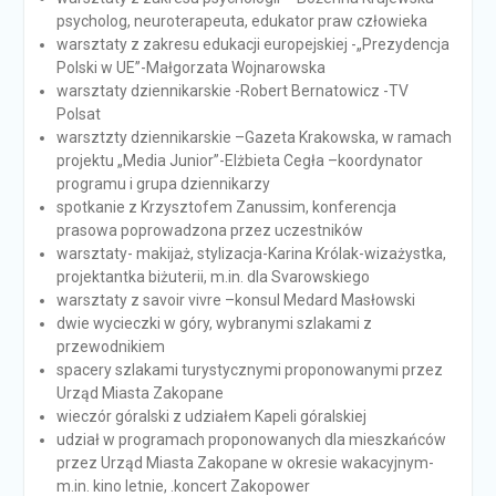
psycholog, neuroterapeuta, edukator praw człowieka
warsztaty z zakresu edukacji europejskiej -„Prezydencja
Polski w UE”-Małgorzata Wojnarowska
warsztaty dziennikarskie -Robert Bernatowicz -TV
Polsat
warsztzty dziennikarskie –Gazeta Krakowska, w ramach
projektu „Media Junior”-Elżbieta Cegła –koordynator
programu i grupa dziennikarzy
spotkanie z Krzysztofem Zanussim, konferencja
prasowa poprowadzona przez uczestników
warsztaty- makijaż, stylizacja-Karina Królak-wizażystka,
projektantka biżuterii, m.in. dla Svarowskiego
warsztaty z savoir vivre –konsul Medard Masłowski
dwie wycieczki w góry, wybranymi szlakami z
przewodnikiem
spacery szlakami turystycznymi proponowanymi przez
Urząd Miasta Zakopane
wieczór góralski z udziałem Kapeli góralskiej
udział w programach proponowanych dla mieszkańców
przez Urząd Miasta Zakopane w okresie wakacyjnym-
m.in. kino letnie, .koncert Zakopower